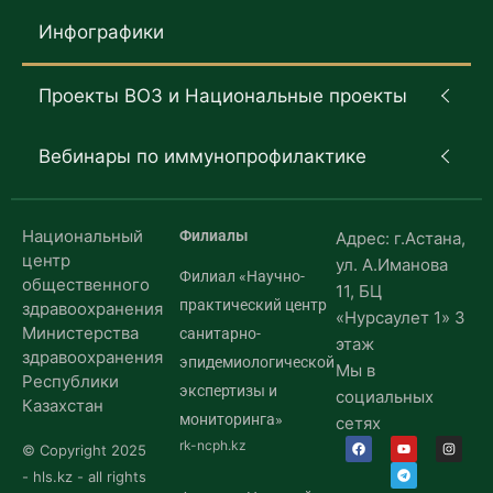
Инфографики
Проекты ВОЗ и Национальные проекты
Вебинары по иммунопрофилактике
Национальный
Филиалы
Адрес: г.Астана,
центр
ул. А.Иманова
Филиал «Научно-
общественного
11, БЦ
практический центр
здравоохранения
«Нурсаулет 1» 3
Министерства
санитарно-
этаж
здравоохранения
эпидемиологической
Мы в
Республики
экспертизы и
социальных
Казахстан
мониторинга»
сетях
rk-ncph.kz
© Copyright 2025
- hls.kz - all rights