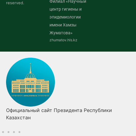
Филиал «Научный
reserved.
центр гигиены и
эпидемиологии
имени Хамзы
Жуматова»
zhumatov.hls.kz
Официальный сайт Президента Республики
Казахстан