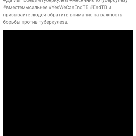
#ДаМыПобедимТуберкулез! #месячникпотуберкулезу
#вместемысильнее #YesWeCanEndTB #EndTB и
призывайте людей обратить внимание на важность
борьбы против туберкулеза.