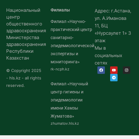
Национальный
Филиалы
Адрес: г.Астана,
центр
ул. А.Иманова
Филиал «Научно-
общественного
11, БЦ
практический центр
здравоохранения
«Нурсаулет 1» 3
Министерства
санитарно-
этаж
здравоохранения
эпидемиологической
Мы в
Республики
экспертизы и
социальных
Казахстан
мониторинга»
сетях
rk-ncph.kz
© Copyright 2025
- hls.kz - all rights
Филиал «Научный
reserved.
центр гигиены и
эпидемиологии
имени Хамзы
Жуматова»
zhumatov.hls.kz