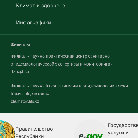
Климат и здоровье
Инфографики
Филиалы
Филиал «Научно-практический центр санитарно-
эпидемиологической экспертизы и мониторинга»
rk-ncph.kz
Филиал «Научный центр гигиены и эпидемиологии имени
Хамзы Жуматова»
zhumatov.hls.kz
Государств
Правительство
услуги и
Республики