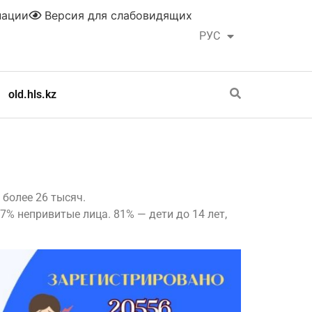
нации
Версия для слабовидящих
РУС
ҚАЗ
old.hls.kz
 более 26 тысяч.
7% непривитые лица. 81% — дети до 14 лет,