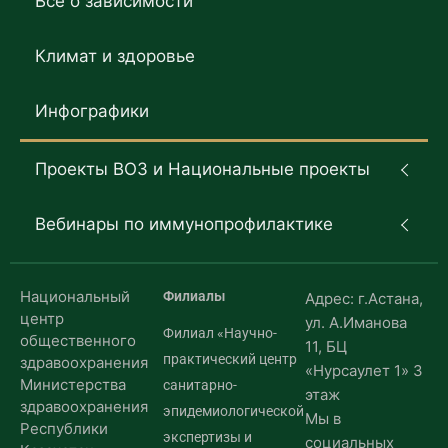
Все о зависимости
Климат и здоровье
Инфографики
Проекты ВОЗ и Национальные проекты
Вебинары по иммунопрофилактике
Национальный
Филиалы
Адрес: г.Астана,
центр
ул. А.Иманова
Филиал «Научно-
общественного
11, БЦ
практический центр
здравоохранения
«Нурсаулет 1» 3
Министерства
санитарно-
этаж
здравоохранения
эпидемиологической
Мы в
Республики
экспертизы и
социальных