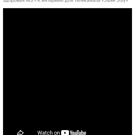
здоровья МЗ РК интервью для телеканала «Jibek Joly»