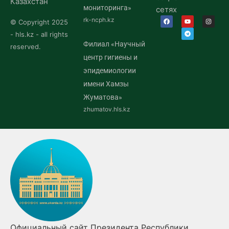
Казахстан
мониторинга»
сетях
rk-ncph.kz
© Copyright 2025
- hls.kz - all rights
Филиал «Научный
reserved.
центр гигиены и
эпидемиологии
имени Хамзы
Жуматова»
zhumatov.hls.kz
Официальный сайт Президента Республики