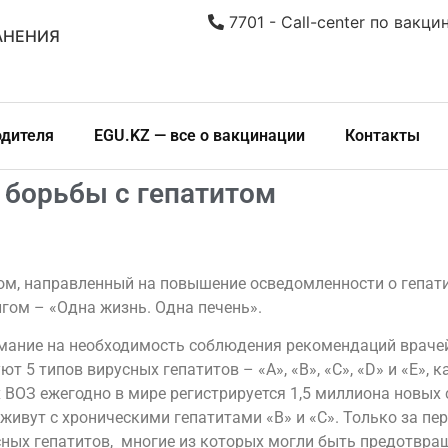
7701 - Call-center по вакци
АНЕНИЯ
одителя
EGU.KZ — все о вакцинации
Контакты
 борьбы с гепатитом
ом, направленный на повышение осведомленности о гепатит
нгом – «Одна жизнь. Одна печень».
имание на необходимость соблюдения рекомендаций враче
ют 5 типов вирусных гепатитов – «A», «B», «C», «D» и «E»,
 ВОЗ ежегодно в мире регистрируется 1,5 миллиона новых 
ивут с хроническими гепатитами «В» и «С». Только за пер
сных гепатитов, многие из которых могли быть предотвр