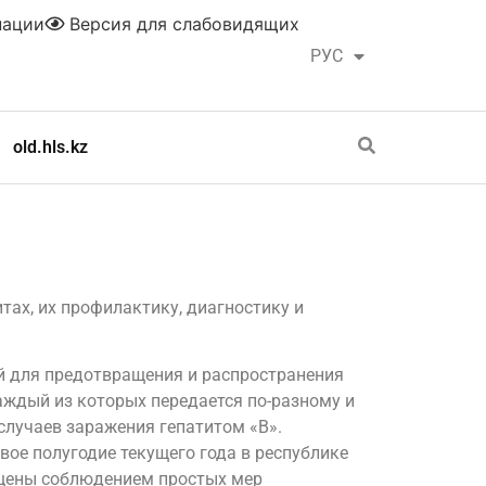
нации
Версия для слабовидящих
РУС
ҚАЗ
old.hls.kz
ах, их профилактику, диагностику и
й для предотвращения и распространения
 каждый из которых передается по-разному и
случаев заражения гепатитом «В».
вое полугодие текущего года в республике
ащены соблюдением простых мер