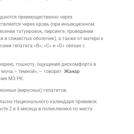
едаются преимущественно через
ествляется через кровь (при инъекционном
есении татуировок, пирсинге, проведении
 и слизистых оболочек), а также от матери к
ми гепатита «B», «C» и «D» связан с
диарею, тошноту, ощущения дискомфорта в
а моча – темной», – говорит
Жанар
ния МЗ РК.
онных (вирусных) гепатитов:
гласно Национального календаря прививок.
сте 2 и 4 месяца в поликлинике по месту