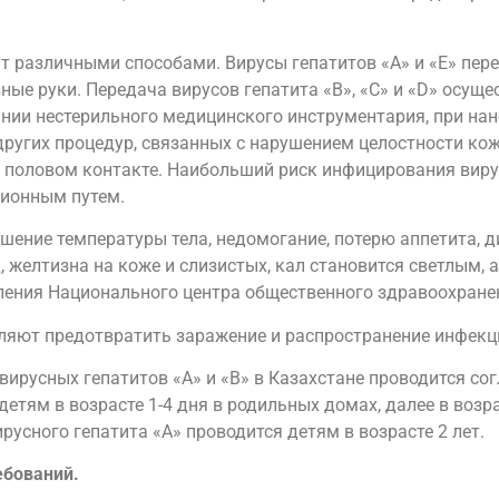
 различными способами. Вирусы гепатитов «A» и «E» пер
ные руки. Передача вирусов гепатита «B», «C» и «D» осущ
нии нестерильного медицинского инструментария, при нан
угих процедур, связанных с нарушением целостности кожи
половом контакте. Наибольший риск инфицирования вируса
ционным путем.
ение температуры тела, недомогание, потерю аппетита, 
 желтизна на коже и слизистых, кал становится светлым, 
ления Национального центра общественного здравоохране
ляют предотвратить заражение и распространение инфекци
ирусных гепатитов «А» и «В» в Казахстане проводится со
етям в возрасте 1-4 дня в родильных домах, далее в возра
русного гепатита «А» проводится детям в возрасте 2 лет.
ебований.