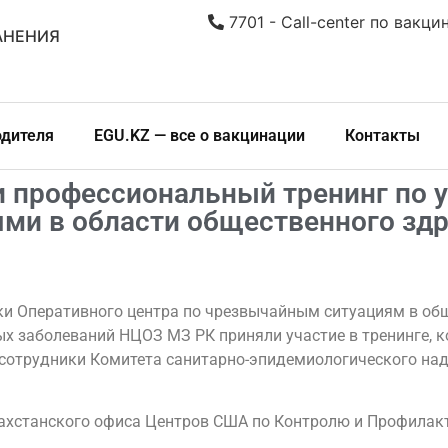
7701 - Call-center по вакци
АНЕНИЯ
одителя
EGU.KZ — все о вакцинации
Контакты
 профессиональный тренинг по 
ми в области общественного зд
ники Оперативного центра по чрезвычайным ситуациям в 
 заболеваний НЦОЗ МЗ РК приняли участие в тренинге, к
е сотрудники Комитета санитарно-эпидемиологического на
ахстанского офиса Центров США по Контролю и Профилакт