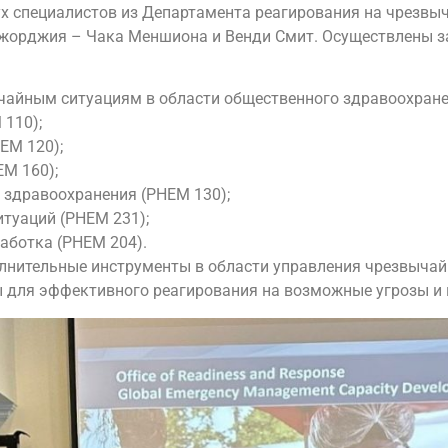
х специалистов из Департамента реагирования на чрезвы
Джорджия – Чака Меншиона и Венди Смит. Осуществлены з
чайным ситуациям в области общественного здравоохране
110);
EM 120);
EM 160);
 здравоохранения (PHEM 130);
туаций (PHEM 231);
аботка (PHEM 204).
олнительные инструменты в области управления чрезвыча
 для эффективного реагирования на возможные угрозы и 