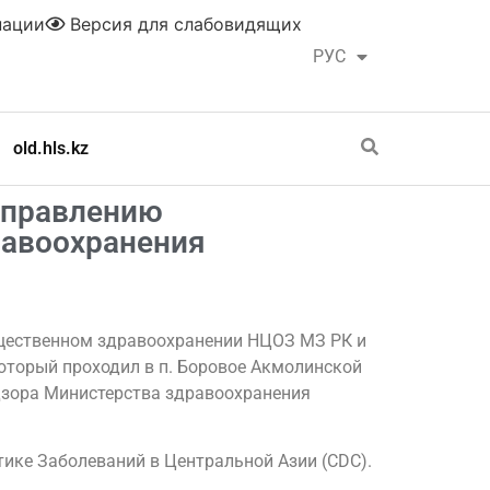
нации
Версия для слабовидящих
РУС
ҚАЗ
old.hls.kz
управлению
равоохранения
общественном здравоохранении НЦОЗ МЗ РК и
оторый проходил в п. Боровое Акмолинской
дзора Министерства здравоохранения
ике Заболеваний в Центральной Азии (CDC).