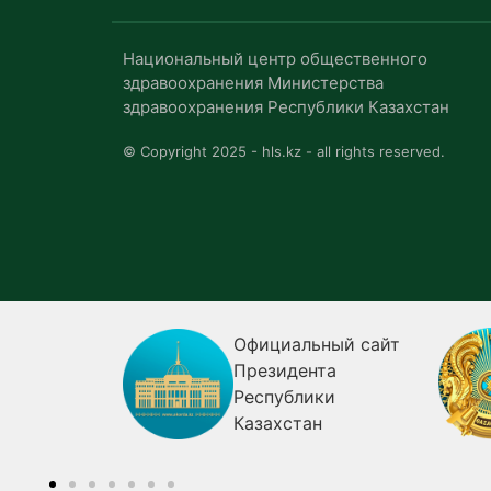
Национальный центр общественного
здравоохранения Министерства
здравоохранения Республики Казахстан
© Copyright 2025 - hls.kz - all rights reserved.
я
Официальный сайт
ия о
Президента
Республики
огии
Казахстан