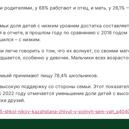
родителями, у 68% работают и отец, и мать, у 26,1% —
ьи доля детей с низким уровнем достатка составляет 
ся в отчете, в прошлом году по сравнению с 2018 годо
ился – с низким.
 легче говорить о том, что их волнует, со своими мате
дшается, особенно у девочек. Мальчики всех возрасто
емьей принимают пищу 78,4% школьников.
ысокую поддержку со стороны семьи. Этот показатель 
к 2022 году отмечается уменьшение доли детей с выс
ке друзей.
-75-shkol-nikov-kazahstana-zhivut-v-polnyh-sem-yah_a40