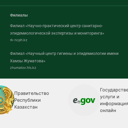
Филиалы
Филиал «Научно-практический центр санитарно-
эпидемиологической экспертизы и мониторинга»
rk-ncph.kz
Филиал «Научный центр гигиены и эпидемиологии имени
Хамзы Жуматова»
zhumatov.hls.kz
Государств
Правительство
услуги и
Республики
информаци
Казахстан
онлайн