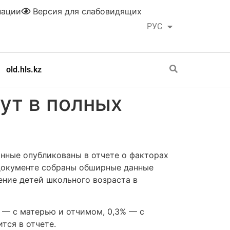
нации
Версия для слабовидящих
РУС
ҚАЗ
old.hls.kz
ут в полных
нные опубликованы в отчете о факторах
 документе собраны обширные данные
дение детей школьного возраста в
% — с матерью и отчимом, 0,3% — с
тся в отчете.