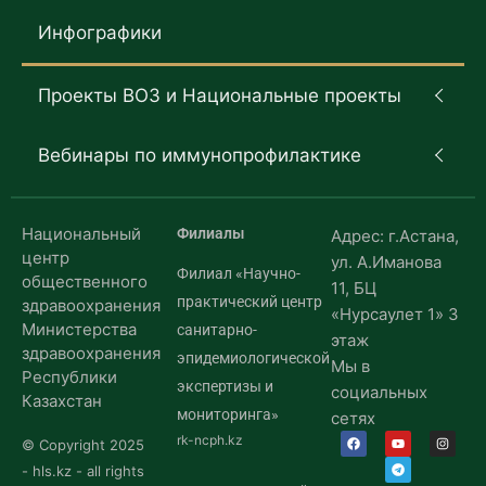
Инфографики
Проекты ВОЗ и Национальные проекты
Вебинары по иммунопрофилактике
Национальный
Филиалы
Адрес: г.Астана,
центр
ул. А.Иманова
Филиал «Научно-
общественного
11, БЦ
практический центр
здравоохранения
«Нурсаулет 1» 3
Министерства
санитарно-
этаж
здравоохранения
эпидемиологической
Мы в
Республики
экспертизы и
социальных
Казахстан
мониторинга»
сетях
rk-ncph.kz
© Copyright 2025
- hls.kz - all rights