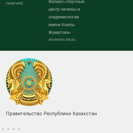
Филиал «Научный
reserved.
центр гигиены и
эпидемиологии
имени Хамзы
Жуматова»
zhumatov.hls.kz
Правительство Республики Казахстан