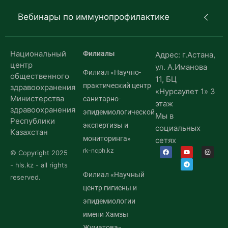
Вебинары по иммунопрофилактике
Национальный
Филиалы
Адрес: г.Астана,
центр
ул. А.Иманова
Филиал «Научно-
общественного
11, БЦ
практический центр
здравоохранения
«Нурсаулет 1» 3
Министерства
санитарно-
этаж
здравоохранения
эпидемиологической
Мы в
Республики
экспертизы и
социальных
Казахстан
мониторинга»
сетях
rk-ncph.kz
© Copyright 2025
- hls.kz - all rights
Филиал «Научный
reserved.
центр гигиены и
эпидемиологии
имени Хамзы
Жуматова»