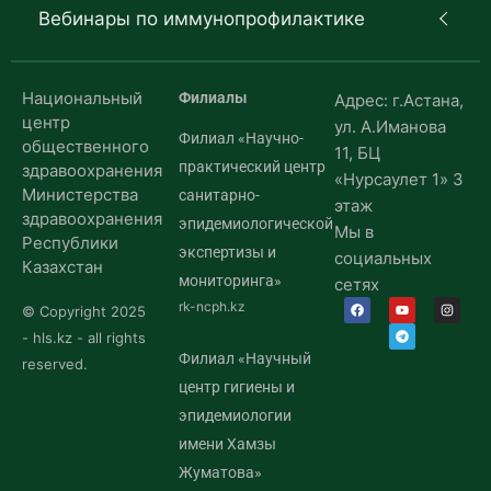
Вебинары по иммунопрофилактике
Национальный
Филиалы
Адрес: г.Астана,
центр
ул. А.Иманова
Филиал «Научно-
общественного
11, БЦ
практический центр
здравоохранения
«Нурсаулет 1» 3
Министерства
санитарно-
этаж
здравоохранения
эпидемиологической
Мы в
Республики
экспертизы и
социальных
Казахстан
мониторинга»
сетях
rk-ncph.kz
© Copyright 2025
- hls.kz - all rights
Филиал «Научный
reserved.
центр гигиены и
эпидемиологии
имени Хамзы
Жуматова»