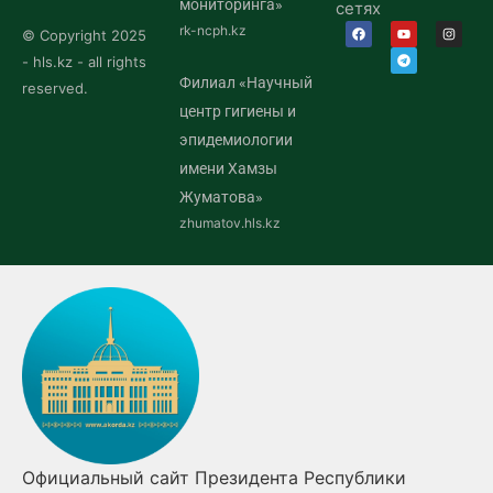
мониторинга»
сетях
rk-ncph.kz
© Copyright 2025
- hls.kz - all rights
Филиал «Научный
reserved.
центр гигиены и
эпидемиологии
имени Хамзы
Жуматова»
zhumatov.hls.kz
Официальный сайт Президента Республики