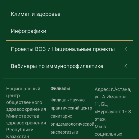
Климат и здоровье
Инфографики
Проекты ВОЗ и Национальные проекты
Вебинары по иммунопрофилактике
Национальный
Филиалы
Адрес: г.Астана,
центр
ул. А.Иманова
Филиал «Научно-
общественного
11, БЦ
практический центр
здравоохранения
«Нурсаулет 1» 3
Министерства
санитарно-
этаж
здравоохранения
эпидемиологической
Мы в
Республики
экспертизы и
социальных
Казахстан