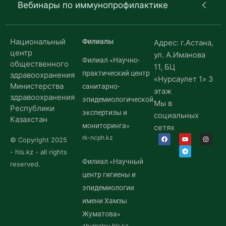
Вебинары по иммунопрофилактике
Национальный
Филиалы
Адрес: г.Астана,
центр
ул. А.Иманова
Филиал «Научно-
общественного
11, БЦ
практический центр
здравоохранения
«Нурсаулет 1» 3
Министерства
санитарно-
этаж
здравоохранения
эпидемиологической
Мы в
Республики
экспертизы и
социальных
Казахстан
мониторинга»
сетях
rk-ncph.kz
© Copyright 2025
- hls.kz - all rights
Филиал «Научный
reserved.
центр гигиены и
эпидемиологии
имени Хамзы
Жуматова»
zhumatov.hls.kz