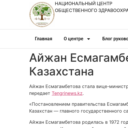
НАЦИОНАЛЬНЫЙ ЦЕНТР
ОБЩЕСТВЕННОГО ЗДРАВООХР
Главная
О центре
Блог руков
Айжан Есмагамбе
Казахстана
Айжан Есмагамбетова стала вице-министр
передает
Tengrinews.kz
.
«Постановлением правительства Есмагамб
Казахстан — главного государственного с
Айжан Есмагамбетова родилась в 1972 го