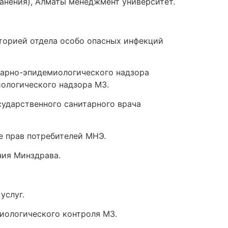
анения), Алматы менеджмент университет.
торией отдела особо опасных инфекций
тарно-эпидемиологического надзора
иологического надзора МЗ.
сударственного санитарного врача
е прав потребителей МНЭ.
ния Минздрава.
услуг.
иологического контроля МЗ.