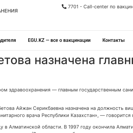
7701 - Call-center по вакци
АНЕНИЯ
одителя
EGU.KZ — все о вакцинации
Контакты
това назначена глав
ом здравоохранения — главным государственным сани
етова Айжан Серикбаевна назначена на должность ви
анитарного врача Республики Казахстан», — говорится
ду в Алматинской области. В 1997 году окончила Алма