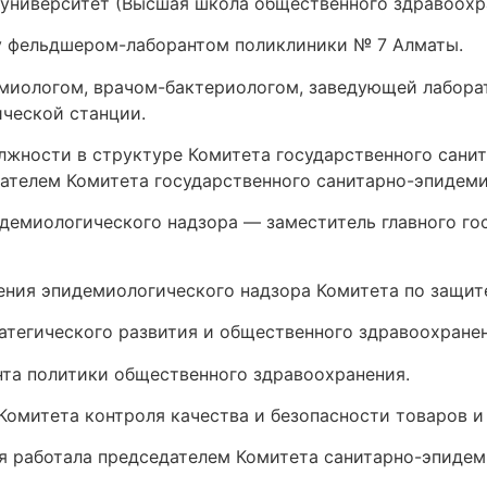
 университет (Высшая школа общественного здравоохр
ду фельдшером-лаборантом поликлиники № 7 Алматы.
емиологом, врачом-бактериологом, заведующей лабора
ческой станции.
олжности в структуре Комитета государственного сани
дателем Комитета государственного санитарно-эпидем
демиологического надзора — заместитель главного го
ения эпидемиологического надзора Комитета по защит
атегического развития и общественного здравоохране
нта политики общественного здравоохранения.
Комитета контроля качества и безопасности товаров и 
мя работала председателем Комитета санитарно-эпидем