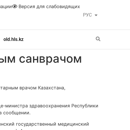
нации
Версия для слабовидящих
РУС
ҚАЗ
old.hls.kz
ным санврачом
тарным врачом Казахстана,
це-министра здравоохранения Республики
 в сообщении.
тинский государственный медицинский