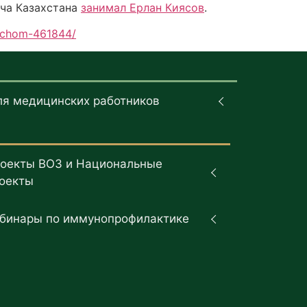
ача Казахстана
занимал Ерлан Киясов
.
rachom-461844/
ля медицинских работников
оекты ВОЗ и Национальные
оекты
бинары по иммунопрофилактике