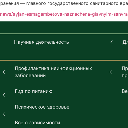
ранения — главного государственного санитарного вр
an_news/ayjan-esmagambetova-naznachena-glavnyim-sanv
Научная деятельность
Д
Профилактика неинфекционных
Пр
заболеваний
пр
Гид по питанию
Ве
Психическое здоровье
Все о зависимости