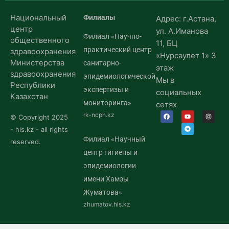
Национальный
Филиалы
Адрес: г.Астана,
центр
ул. А.Иманова
Филиал «Научно-
общественного
11, БЦ
практический центр
здравоохранения
«Нурсаулет 1» 3
Министерства
санитарно-
этаж
здравоохранения
эпидемиологической
Мы в
Республики
экспертизы и
социальных
Казахстан
мониторинга»
сетях
rk-ncph.kz
© Copyright 2025
- hls.kz - all rights
Филиал «Научный
reserved.
центр гигиены и
эпидемиологии
имени Хамзы
Жуматова»
zhumatov.hls.kz