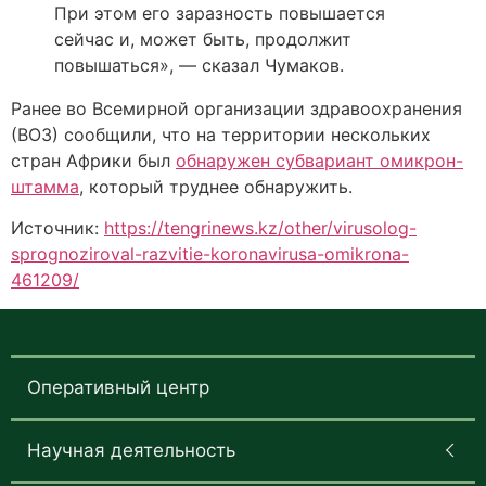
При этом его заразность повышается
сейчас и, может быть, продолжит
повышаться», — сказал Чумаков.
Ранее во Всемирной организации здравоохранения
(ВОЗ) сообщили, что на территории нескольких
стран Африки был
обнаружен субвариант омикрон-
штамма
, который труднее обнаружить.
Источник:
https://tengrinews.kz/other/virusolog-
sprognoziroval-razvitie-koronavirusa-omikrona-
461209/
Оперативный центр
Научная деятельность