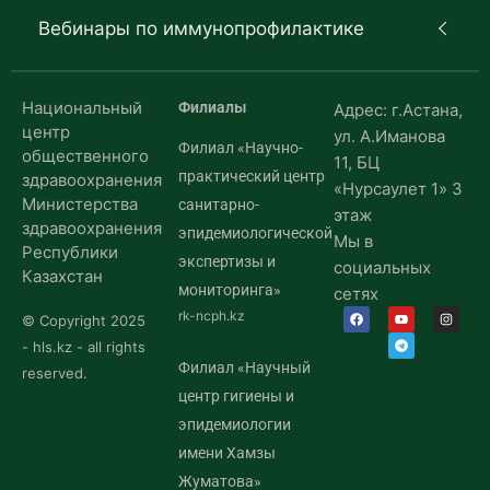
Вебинары по иммунопрофилактике
Национальный
Филиалы
Адрес: г.Астана,
центр
ул. А.Иманова
Филиал «Научно-
общественного
11, БЦ
практический центр
здравоохранения
«Нурсаулет 1» 3
Министерства
санитарно-
этаж
здравоохранения
эпидемиологической
Мы в
Республики
экспертизы и
социальных
Казахстан
мониторинга»
сетях
rk-ncph.kz
© Copyright 2025
- hls.kz - all rights
Филиал «Научный
reserved.
центр гигиены и
эпидемиологии
имени Хамзы
Жуматова»