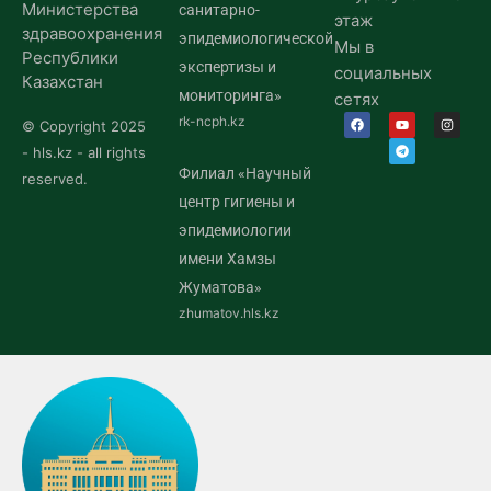
Министерства
санитарно-
этаж
здравоохранения
эпидемиологической
Мы в
Республики
экспертизы и
социальных
Казахстан
мониторинга»
сетях
rk-ncph.kz
© Copyright 2025
- hls.kz - all rights
Филиал «Научный
reserved.
центр гигиены и
эпидемиологии
имени Хамзы
Жуматова»
zhumatov.hls.kz