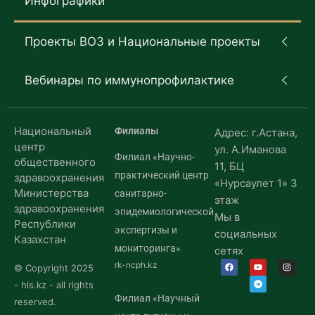
Инфографики
Проекты ВОЗ и Национальные проекты
Вебинары по иммунопрофилактике
Национальный
Филиалы
Адрес: г.Астана,
центр
ул. А.Иманова
Филиал «Научно-
общественного
11, БЦ
практический центр
здравоохранения
«Нурсаулет 1» 3
Министерства
санитарно-
этаж
здравоохранения
эпидемиологической
Мы в
Республики
экспертизы и
социальных
Казахстан
мониторинга»
сетях
rk-ncph.kz
© Copyright 2025
- hls.kz - all rights
Филиал «Научный
reserved.