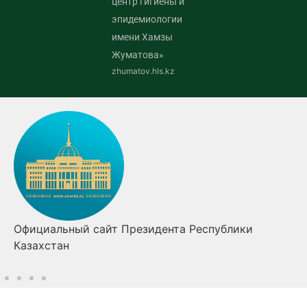
центр гигиены и
эпидемиологии
имени Хамзы
Жуматова»
zhumatov.hls.kz
Официальный сайт Президента Республики
Казахстан