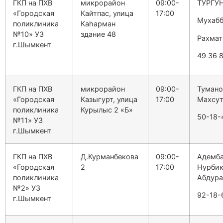
ГКП на ПХВ
микрорайон
09:00-
ТУРГУ
«Городская
Кайтпас, улица
17:00
Мухабб
поликлиника
Каһарман
№10» УЗ
здание 48
Рахмат
г.Шымкент
49 36 
ГКП на ПХВ
микрорайон
09:00-
Тумано
«Городская
Казыгурт, улица
17:00
Махсу
поликлиника
Курылыс 2 «Б»
50-18-
№11» УЗ
г.Шымкент
ГКП на ПХВ
Д.Курманбекова
09:00-
Адемба
«Городская
2
17:00
Нурби
поликлиника
Абдура
№2» УЗ
92-18-
г.Шымкент