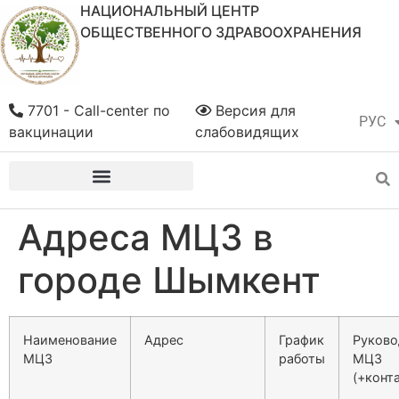
НАЦИОНАЛЬНЫЙ ЦЕНТР
ОБЩЕСТВЕННОГО ЗДРАВООХРАНЕНИЯ
7701 - Call-center по
Версия для
РУС
ҚАЗ
вакцинации
слабовидящих
Адреса МЦЗ в
городе Шымкент
Наименование
Адрес
График
Руково
МЦЗ
работы
МЦЗ
(+конт