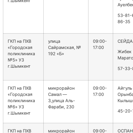
г.Шымкент
Ауелбе
53-81-
86-35
ГКП на ПХВ
улица
09:00-
СЕЙДА
«Городская
Сайрамская, №
17:00
Жибек
поликлиника
192 «Б»
Марато
№5» УЗ
г.Шымкент
57-33-
ГКП на ПХВ
микрорайон
09:00-
Айгуль
«Городская
Самал —
17:00
Орынб
поликлиника
3,улица Аль-
Кылыш
№6» УЗ
Фараби, 230
45-20-
г.Шымкент
ГКП на ПХВ
микрорайон
09:00-
ОСПАН