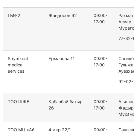
ГБ№2
Жандосов 92
09:00-
Рахмат
17:00
Аскар
Мурат
77-32-
Shymkent
Ерманова 11
09:00-
Саликб
medical
17:00
Гульжа
services
Ауезха
92-02-
ТОО ШЖБ
Қабанбай батыр
09:00-
Агиша
26
17:00
Жадыр
Мухам
ТОО МЦ «Ай
4 мкр 22/1
09:00-
Саулен