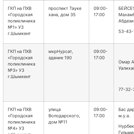
ГКП на ПХВ
проспект Тауке
09:00-
БЕЙСЕ
«Городская
хана, дом 35
17:00
Махам
поликлиника
Абдез
№1» УЗ
53-43-
г.Шымкент
ГКП на ПХВ
мкрНурсат,
09:00-
«Городская
здание 190
17:00
Омар 
поликлиника
Уалиха
№3» УЗ
г.Шымкент
77-32-
ГКП на ПХВ
улица
09:00-
Бас дә
«Городская
Володарского,
17:00
м.у.а.
поликлиника
дом №11
Нурбек
№4» УЗ
Гульми