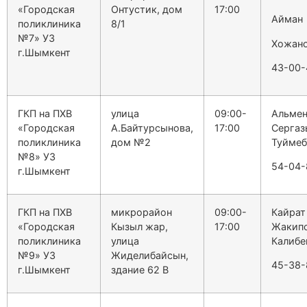
«Городская
Онтустик, дом
17:00
Айман
поликлиника
8/1
№7» УЗ
Хожан
г.Шымкент
43-00-
ГКП на ПХВ
улица
09:00-
Альме
«Городская
А.Байтурсынова,
17:00
Сергаз
поликлиника
дом №2
Туймеб
№8» УЗ
54-04-
г.Шымкент
ГКП на ПХВ
микрорайон
09:00-
Кайрат
«Городская
Кызыл жар,
17:00
Жакип
поликлиника
улица
Калибе
№9» УЗ
Жиделибайсын,
45-38-
г.Шымкент
здание 62 В