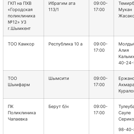
ГКП на ПХВ
Ибрагим ата
09:00-
Темирб
«Городская
113/1
17:00
Мукан
поликлиника
Жасак
№12» УЗ
г.Шымкент
ТОО Камкор
Республика 10 а
09:00-
Молды
17:00
Алия
Калымх
40-24-
ТОО
Шымсити
09:00-
Ержан
Шымфарм
17:00
Акмар
Курало
ПК
Берут б/н
09:00-
Тулеуб
Поликлиника
17:00
Сауле
Чапаевка
Серико
98-40-