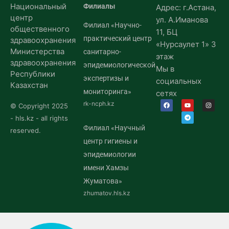
Национальный
Филиалы
Адрес: г.Астана,
центр
ул. А.Иманова
Филиал «Научно-
общественного
11, БЦ
практический центр
здравоохранения
«Нурсаулет 1» 3
Министерства
санитарно-
этаж
здравоохранения
эпидемиологической
Мы в
Республики
экспертизы и
социальных
Казахстан
мониторинга»
сетях
rk-ncph.kz
© Copyright 2025
- hls.kz - all rights
Филиал «Научный
reserved.
центр гигиены и
эпидемиологии
имени Хамзы
Жуматова»
zhumatov.hls.kz