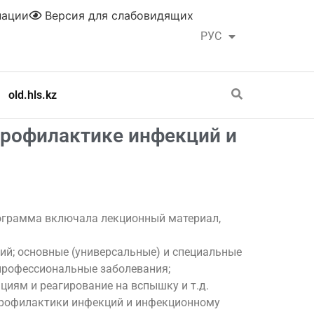
нации
Версия для слабовидящих
РУС
ҚАЗ
old.hls.kz
профилактике инфекций и
рограмма включала лекционный материал,
ий; основные (универсальные) и специальные
 профессиональные заболевания;
иям и реагирование на вспышку и т.д.
 профилактики инфекций и инфекционному