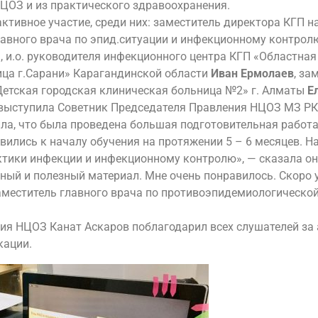
ЦОЗ и из практического здравоохранения.
активное участие, среди них: заместитель директора КГП 
главного врача по эпид.ситуации и инфекционному контрол
а
, и.о. руководителя инфекционного центра КГП «Областна
ица г.Сарани» Карагандинской области
Иван Ермолаев
, за
Детская городская клиническая больница №2» г. Алматы
Е
ыступила Советник Председателя Правления НЦОЗ МЗ РК, 
тила, что была проведена большая подготовительная работ
вились к началу обучения на протяжении 5 – 6 месяцев. 
тики инфекции и инфекционному контролю», — сказала он
ый и полезный материал. Мне очень понравилось. Скоро у 
заместитель главного врача по противоэпидемиологическо
я НЦОЗ Канат Аскаров поблагодарил всех слушателей за а
кации.