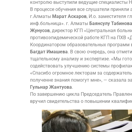
контролю выступили ведущие специалисты Н
В процессе обучения все слушатели приняли 
г.Алматы
Марат Аскаров
, И.о. заместителя 
инф.больница». г. Алматы
Баянсулу Табинов
Жунусов
, директор КГП «Центральная больн
противоэпидемической работе КГП на ПХВ «
Координатором образовательных программ в
Багдат Имашева
. В свою очередь, она отме
тщательному анализу и экспертизе. «Мы гото
содействовать улучшению системы профилак
«Спасибо огромное лекторам за содержательн
полученне знания помогут мне», — сказала 
Гульнар Жантуова
.
По завершению цикла Председатель Правлени
вручил свидетельства о повышении квалифи