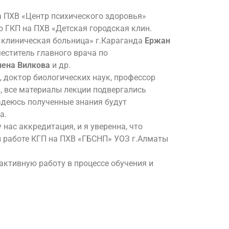
на ПХВ «Центр психического здоровья»
ю ГКП на ПХВ «Детская городская клин.
я клиническая больница» г.Караганда
Ержан
меститель главного врача по
лена Вилкова
и др.
доктор биологических наук, профессор
а, все материалы лекции подвергались
Надеюсь полученные знания будут
а.
нас аккредитация, и я уверенна, что
й работе КГП на ПХВ «ГБСНП» УОЗ г.Алматы
ктивную работу в процессе обучения и