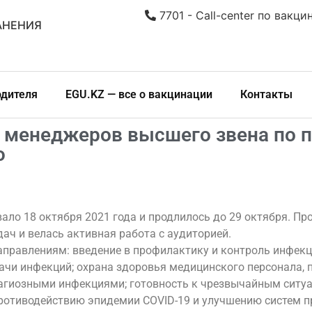
7701 - Call-center по вакци
АНЕНИЯ
одителя
EGU.KZ — все о вакцинации
Контакты
 менеджеров высшего звена по 
ю
ало 18 октября 2021 года и продлилось до 29 октября. П
ач и велась активная работа с аудиторией.
правлениям: введение в профилактику и контроль инфекц
ачи инфекций; охрана здоровья медицинского персонала,
гиозными инфекциями; готовность к чрезвычайным ситуац
 противодействию эпидемии COVID-19 и улучшению систем