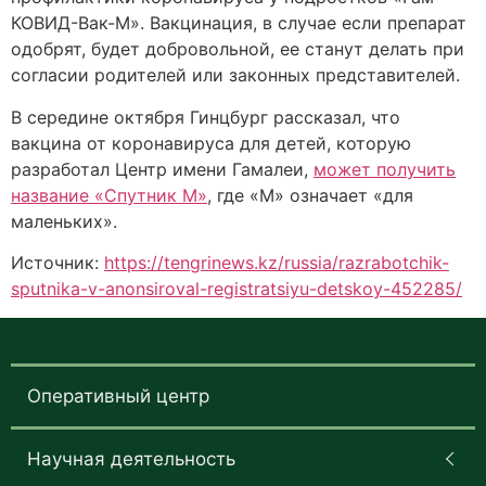
КОВИД-Вак-М». Вакцинация, в случае если препарат
одобрят, будет добровольной, ее станут делать при
согласии родителей или законных представителей.
В середине октября Гинцбург рассказал, что
вакцина от коронавируса для детей, которую
разработал Центр имени Гамалеи,
может получить
название «Спутник М»
, где «М» означает «для
маленьких».
Источник:
https://tengrinews.kz/russia/razrabotchik-
sputnika-v-anonsiroval-registratsiyu-detskoy-452285/
Оперативный центр
Научная деятельность