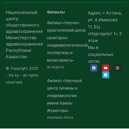
Национальный
Филиалы
Адрес: г.Астана,
центр
ул. А.Иманова
Филиал «Научно-
общественного
11, БЦ
практический центр
здравоохранения
«Нурсаулет 1» 3
Министерства
санитарно-
этаж
здравоохранения
эпидемиологической
Мы в
Республики
экспертизы и
социальных
Казахстан
мониторинга»
сетях
rk-ncph.kz
© Copyright 2025
- hls.kz - all rights
Филиал «Научный
reserved.
центр гигиены и
эпидемиологии
имени Хамзы
Жуматова»
zhumatov.hls.kz