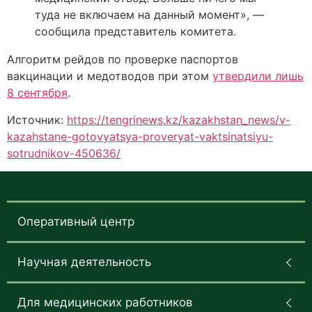
туда не включаем на данный момент», —
сообщила представитель комитета.
Алгоритм рейдов по проверке паспортов
вакцинации и медотводов при этом
утвердили лишь
8 сентября
.
Источник:
https://tengrinews.kz/kazakhstan_news/v-
kazahstane-gotovyatsya-proveryat-vaktsinatsiyu-
sotrudnikov-450636/
Оперативный центр
Научная деятельность
Для медицинских работников