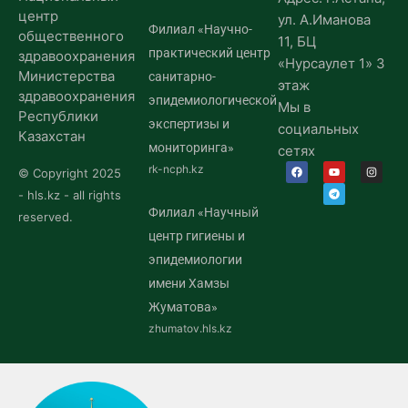
центр
ул. А.Иманова
Филиал «Научно-
общественного
11, БЦ
практический центр
здравоохранения
«Нурсаулет 1» 3
Министерства
санитарно-
этаж
здравоохранения
эпидемиологической
Мы в
Республики
экспертизы и
социальных
Казахстан
мониторинга»
сетях
rk-ncph.kz
© Copyright 2025
- hls.kz - all rights
Филиал «Научный
reserved.
центр гигиены и
эпидемиологии
имени Хамзы
Жуматова»
zhumatov.hls.kz