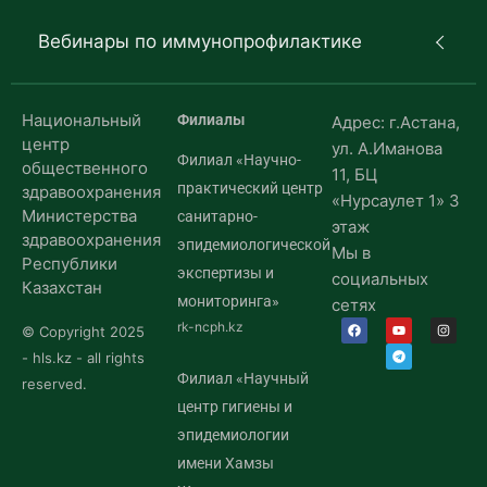
Вебинары по иммунопрофилактике
Национальный
Филиалы
Адрес: г.Астана,
центр
ул. А.Иманова
Филиал «Научно-
общественного
11, БЦ
практический центр
здравоохранения
«Нурсаулет 1» 3
Министерства
санитарно-
этаж
здравоохранения
эпидемиологической
Мы в
Республики
экспертизы и
социальных
Казахстан
мониторинга»
сетях
rk-ncph.kz
© Copyright 2025
- hls.kz - all rights
Филиал «Научный
reserved.
центр гигиены и
эпидемиологии
имени Хамзы