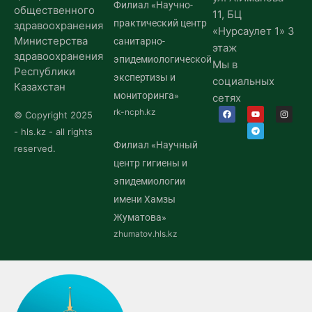
Филиал «Научно-
общественного
11, БЦ
практический центр
здравоохранения
«Нурсаулет 1» 3
Министерства
санитарно-
этаж
здравоохранения
эпидемиологической
Мы в
Республики
экспертизы и
социальных
Казахстан
мониторинга»
сетях
rk-ncph.kz
© Copyright 2025
- hls.kz - all rights
Филиал «Научный
reserved.
центр гигиены и
эпидемиологии
имени Хамзы
Жуматова»
zhumatov.hls.kz