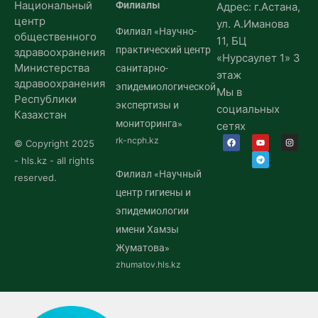
Национальный
Филиалы
Адрес: г.Астана,
центр
ул. А.Иманова
Филиал «Научно-
общественного
11, БЦ
практический центр
здравоохранения
«Нурсаулет 1» 3
Министерства
санитарно-
этаж
здравоохранения
эпидемиологической
Мы в
Республики
экспертизы и
социальных
Казахстан
мониторинга»
сетях
rk-ncph.kz
© Copyright 2025
- hls.kz - all rights
Филиал «Научный
reserved.
центр гигиены и
эпидемиологии
имени Хамзы
Жуматова»
zhumatov.hls.kz