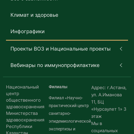
Климат и здоровье
Инфографики
Проекты ВОЗ и Национальные проекты
Вебинары по иммунопрофилактике
Национальный
Филиалы
Адрес: г.Астана,
центр
ул. А.Иманова
Филиал «Научно-
общественного
11, БЦ
практический центр
здравоохранения
«Нурсаулет 1» 3
Министерства
санитарно-
этаж
здравоохранения
эпидемиологической
Мы в
Республики
экспертизы и
социальных
Казахстан