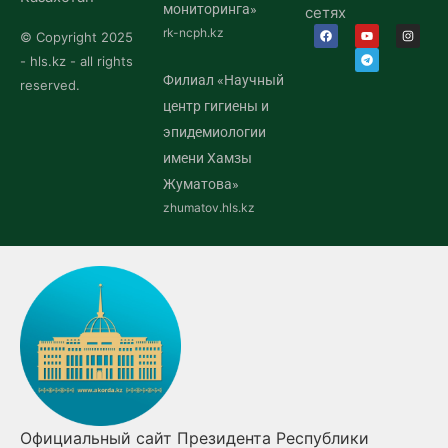
мониторинга»
сетях
rk-ncph.kz
© Copyright 2025
- hls.kz - all rights
Филиал «Научный
reserved.
центр гигиены и
эпидемиологии
имени Хамзы
Жуматова»
zhumatov.hls.kz
Официальный сайт Президента Республики