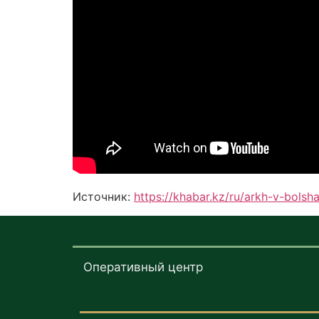
Источник:
https://khabar.kz/ru/arkh-v-bols
Оперативный центр