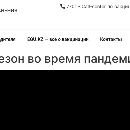
7701 - Call-center по вакци
АНЕНИЯ
одителя
EGU.KZ — все о вакцинации
Контакты
езон во время пандем