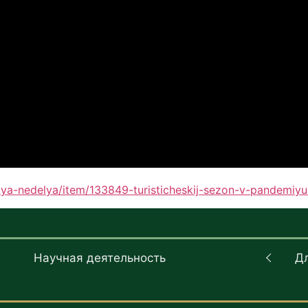
haya-nedelya/item/133849-turisticheskij-sezon-v-pandemiy
Научная деятельность
Д