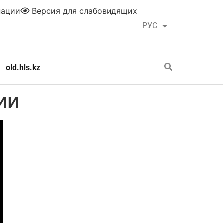
нации
Версия для слабовидящих
РУС
ҚАЗ
old.hls.kz
ии