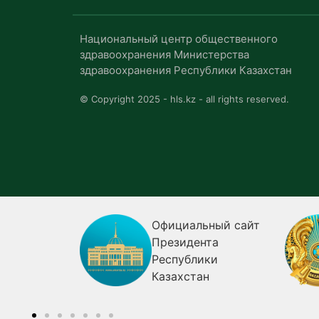
Национальный центр общественного
здравоохранения Министерства
здравоохранения Республики Казахстан
© Copyright 2025 - hls.kz - all rights reserved.
я
Официальный сайт
ия о
Президента
Республики
огии
Казахстан