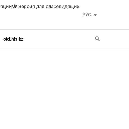
нации
Версия для слабовидящих
РУС
ҚАЗ
old.hls.kz