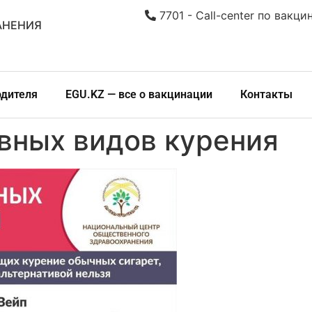
7701 - Call-center по вакци
АНЕНИЯ
одителя
EGU.KZ — все о вакцинации
Контакты
вных видов курения