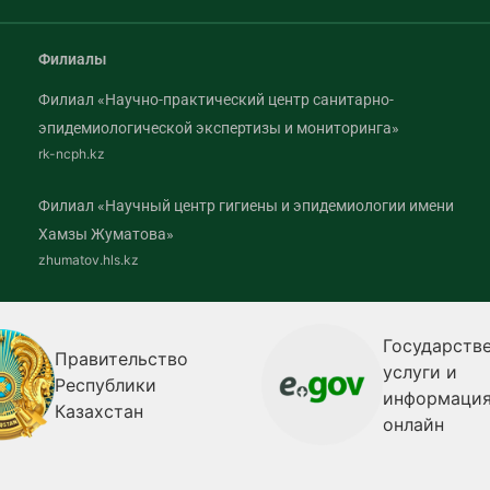
Филиалы
Филиал «Научно-практический центр санитарно-
эпидемиологической экспертизы и мониторинга»
rk-ncph.kz
Филиал «Научный центр гигиены и эпидемиологии имени
Хамзы Жуматова»
zhumatov.hls.kz
Государств
Правительство
услуги и
Республики
информаци
Казахстан
онлайн