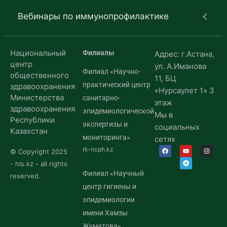
Вебинары по иммунопрофилактике
Национальный
Филиалы
Адрес: г.Астана,
центр
ул. А.Иманова
Филиал «Научно-
общественного
11, БЦ
практический центр
здравоохранения
«Нурсаулет 1» 3
Министерства
санитарно-
этаж
здравоохранения
эпидемиологической
Мы в
Республики
экспертизы и
социальных
Казахстан
мониторинга»
сетях
rk-ncph.kz
© Copyright 2025
- hls.kz - all rights
Филиал «Научный
reserved.
центр гигиены и
эпидемиологии
имени Хамзы
Жуматова»