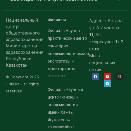
Национальный
Филиалы
Адрес: г.Астана,
центр
ул. А.Иманова
Филиал «Научно-
общественного
11, БЦ
практический центр
здравоохранения
«Нурсаулет 1» 3
Министерства
санитарно-
этаж
здравоохранения
эпидемиологической
Мы в
Республики
экспертизы и
социальных
Казахстан
мониторинга»
сетях
rk-ncph.kz
© Copyright 2025
- hls.kz - all rights
Филиал «Научный
reserved.
центр гигиены и
эпидемиологии
имени Хамзы
Жуматова»
zhumatov.hls.kz