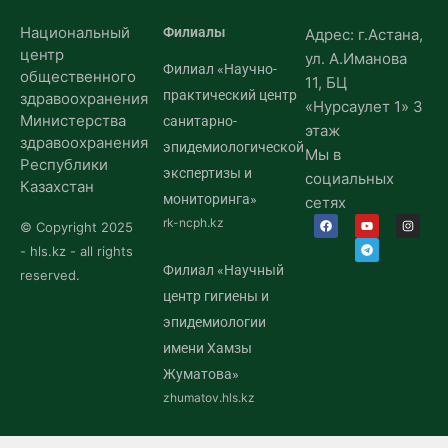
Национальный
Филиалы
Адрес: г.Астана,
центр
ул. А.Иманова
Филиал «Научно-
общественного
11, БЦ
практический центр
здравоохранения
«Нурсаулет 1» 3
Министерства
санитарно-
этаж
здравоохранения
эпидемиологической
Мы в
Республики
экспертизы и
социальных
Казахстан
мониторинга»
сетях
rk-ncph.kz
© Copyright 2025
- hls.kz - all rights
Филиал «Научный
reserved.
центр гигиены и
эпидемиологии
имени Хамзы
Жуматова»
zhumatov.hls.kz