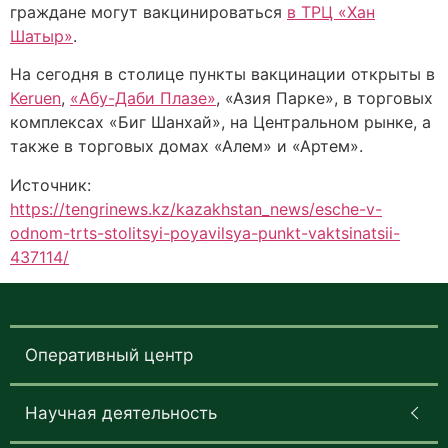
граждане могут вакцинироваться
в ТРЦ «Хан
Шатыр»
.
На сегодня в столице пункты вакцинации открыты в
Keruen
,
«Абу-Даби Плазе»
, «Азия Парке», в торговых
комплексах «Биг Шанхай», на Центральном рынке, а
также в торговых домах «Алем» и «Артем».
Источник:
https://tengrinews.kz/kazakhstan_news/esche-v-
odnom-trts-stolitsyi-poyavilsya-punkt-vaktsinatsii-
437114/
Оперативный центр
Научная деятельность