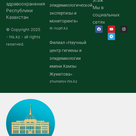
этаж
здравоохранения
эпидемиологической
Мы в
Республики
экспертизы и
социальных
Казахстан
мониторинга»
сетях
rk-ncph.kz
© Copyright 2025
- hls.kz - all rights
Филиал «Научный
reserved.
центр гигиены и
эпидемиологии
имени Хамзы
Жуматова»
zhumatov.hls.kz