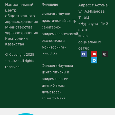
Национальный
Филиалы
Адрес: г.Астана,
центр
ул. А.Иманова
Филиал «Научно-
общественного
11, БЦ
практический центр
здравоохранения
«Нурсаулет 1» 3
Министерства
санитарно-
этаж
здравоохранения
эпидемиологической
Мы в
Республики
экспертизы и
социальных
Казахстан
мониторинга»
сетях
rk-ncph.kz
© Copyright 2025
- hls.kz - all rights
Филиал «Научный
reserved.
центр гигиены и
эпидемиологии
имени Хамзы
Жуматова»
zhumatov.hls.kz