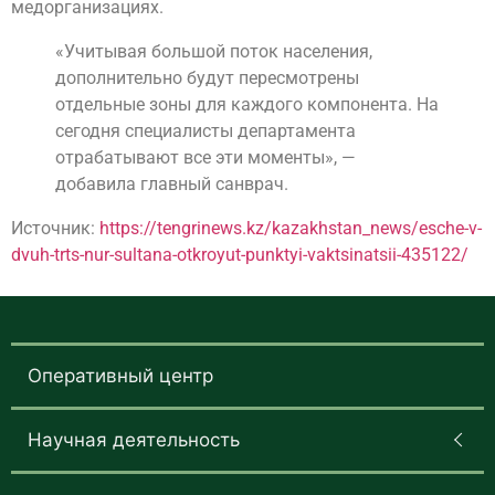
медорганизациях.
«Учитывая большой поток населения,
дополнительно будут пересмотрены
отдельные зоны для каждого компонента. На
сегодня специалисты департамента
отрабатывают все эти моменты», —
добавила главный санврач.
Источник:
https://tengrinews.kz/kazakhstan_news/esche-v-
dvuh-trts-nur-sultana-otkroyut-punktyi-vaktsinatsii-435122/
Оперативный центр
Научная деятельность