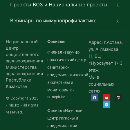
Проекты ВОЗ и Национальные проекты
Вебинары по иммунопрофилактике
Национальный
Филиалы
Адрес: г.Астана,
центр
ул. А.Иманова
Филиал «Научно-
общественного
11, БЦ
практический центр
здравоохранения
«Нурсаулет 1» 3
Министерства
санитарно-
этаж
здравоохранения
эпидемиологической
Мы в
Республики
экспертизы и
социальных
Казахстан
мониторинга»
сетях
rk-ncph.kz
© Copyright 2025
- hls.kz - all rights
Филиал «Научный
reserved.
центр гигиены и
эпидемиологии