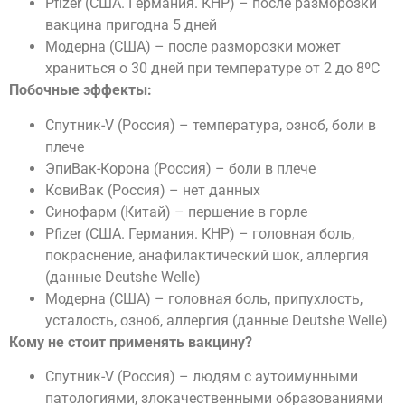
Pfizer (CША. Германия. КНР) – после разморозки
вакцина пригодна 5 дней
Модерна (США) – после разморозки может
храниться о 30 дней при температуре от 2 до 8ºС
Побочные эффекты:
Cпутник-V (Россия) – температура, озноб, боли в
плече
ЭпиВак-Корона (Россия) – боли в плече
КовиВак (Россия) – нет данных
Синофарм (Китай) – першение в горле
Pfizer (CША. Германия. КНР) – головная боль,
покраснение, анафилактический шок, аллергия
(данные Deutshe Welle)
Модерна (США) – головная боль, припухлость,
усталость, озноб, аллергия (данные Deutshe Welle)
Кому не стоит применять вакцину?
Cпутник-V (Россия) – людям с аутоимунными
патологиями, злокачественными образованиями