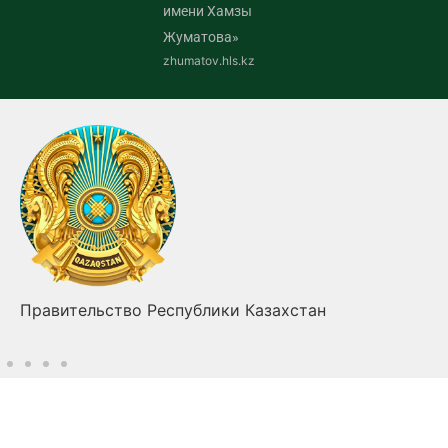
имени Хамзы
Жуматова»
zhumatov.hls.kz
Правительство Республики Казахстан