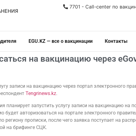
7701 - Call-center по вакци
АНЕНИЯ
одителя
EGU.KZ — все о вакцинации
Контакты
саться на вакцинацию через eGo
лугу записи на вакцинацию через портал электронного пра
респондент
Tengrinews.kz
.
я планирует запустить услугу записи на вакцинацию на п
мо будет авторизоваться на портале электронного правите
о региону прописки, после чего заявка поступает на расп
ой на брифинге СЦК.