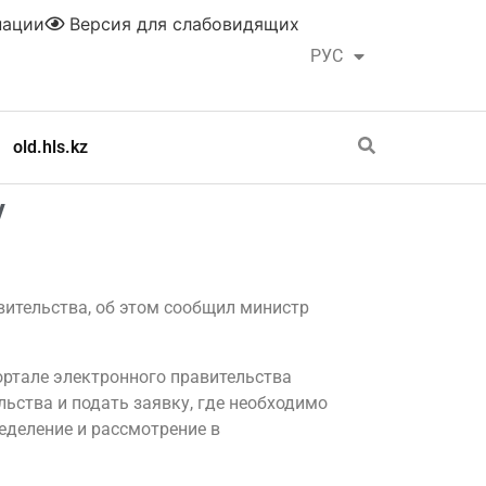
нации
Версия для слабовидящих
РУС
ҚАЗ
old.hls.kz
v
вительства, об этом сообщил министр
ортале электронного правительства
льства и подать заявку, где необходимо
ределение и рассмотрение в