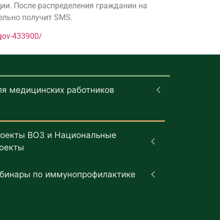
ции. После распределения гражданин на
ельно получит SMS.
egov-433900/
ля медицинских работников
оекты ВОЗ и Национальные
оекты
бинары по иммунопрофилактике