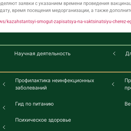
ределяют заявки с указанием времени проведения вакцина
 дату, время посещения медорганизации, а также дополнит
ws/kazahstantsyi-smogut-zapisatsya-na-vaktsinatsiyu-cherez-
Научная деятельность
Д
Профилактика неинфекционных
Пр
заболеваний
пр
Гид по питанию
Ве
Психическое здоровье