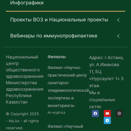
Инфографики
Проекты ВОЗ и Национальные проекты
Вебинары по иммунопрофилактике
Национальный
Филиалы
Адрес: г.Астана,
центр
ул. А.Иманова
Филиал «Научно-
общественного
11, БЦ
практический центр
здравоохранения
«Нурсаулет 1» 3
Министерства
санитарно-
этаж
здравоохранения
эпидемиологической
Мы в
Республики
экспертизы и
социальных
Казахстан
мониторинга»
сетях
rk-ncph.kz
© Copyright 2025
- hls.kz - all rights
Филиал «Научный
reserved.