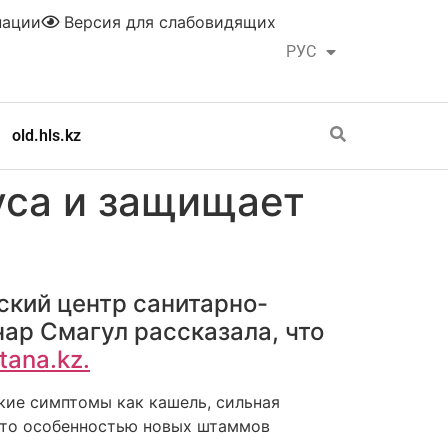
нации
Версия для слабовидящих
РУС
ҚАЗ
old.hls.kz
уса и защищает
ский центр санитарно-
ар Смагул рассказала, что
tana.kz.
кие симптомы как кашель, сильная
 что особенностью новых штаммов