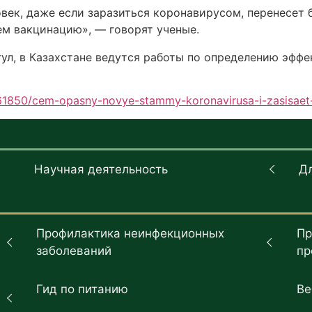
век, даже если заразиться коронавирусом, перенесет б
ем вакцинацию», — говорят ученые.
ул, в Казахстане ведутся работы по определению эфф
61850/cem-opasny-novye-stammy-koronavirusa-i-zasisaet-l
Научная деятельность
Д
Профилактика неинфекционных
Пр
заболеваний
пр
Гид по питанию
Ве