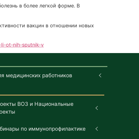
олезнь в более легкой форме. В
ективности вакцин в отношении новых
i-ot-nih-sputnik-v
ля медицинских работников
оекты ВОЗ и Национальные
оекты
бинары по иммунопрофилактике