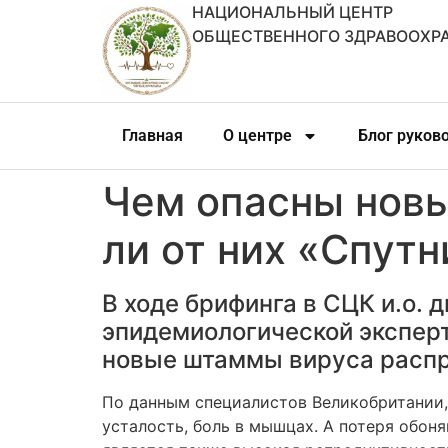
НАЦИОНАЛЬНЫЙ ЦЕНТР
ОБЩЕСТВЕННОГО ЗДРАВООХР
Главная
О центре
Блог руков
Чем опасны нов
ли от них «Спутн
В ходе брифинга в СЦК и.о.
эпидемиологической экспер
новые штаммы вируса распр
По данным специалистов Великобритании,
усталость, боль в мышцах. А потеря обон