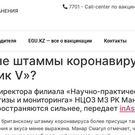
7701 - Call-center по вакци
АНЕНИЯ
одителя
EGU.KZ — все о вакцинации
Контакты
ые штаммы коронавир
ик V»?
 директора филиала «Научно-практиче
тизы и мониторинга» НЦОЗ МЗ РК Ман
остраняются сильнее, передает
inAs
 британскому штамму коронавируса более присущи та
яния и вкуса менее выражена. Манар Смагул отмечает,