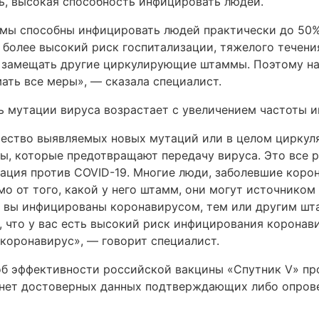
ь, высокая способность инфицировать людей.
ы способны инфицировать людей практически до 50%.
 более высокий риск госпитализации, тяжелого течени
 замещать другие циркулирующие штаммы. Поэтому на
ть все меры», — сказала специалист.
ь мутации вируса возрастает с увеличением частоты 
чество выявляемых новых мутаций или в целом цирку
ы, которые предотвращают передачу вируса. Это все
нация против COVID-19. Многие люди, заболевшие корон
мо от того, какой у него штамм, они могут источником
то вы инфицированы коронавирусом, тем или другим ш
 что у вас есть высокий риск инфицирования коронав
 коронавирус», — говорит специалист.
 об эффективности российской вакцины «Спутник V» пр
 нет достоверных данных подтверждающих либо опров