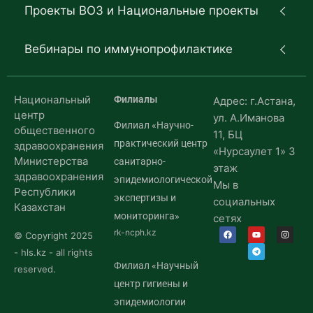
Проекты ВОЗ и Национальные проекты
Вебинары по иммунопрофилактике
Национальный
Филиалы
Адрес: г.Астана,
центр
ул. А.Иманова
Филиал «Научно-
общественного
11, БЦ
практический центр
здравоохранения
«Нурсаулет 1» 3
Министерства
санитарно-
этаж
здравоохранения
эпидемиологической
Мы в
Республики
экспертизы и
социальных
Казахстан
мониторинга»
сетях
rk-ncph.kz
© Copyright 2025
- hls.kz - all rights
Филиал «Научный
reserved.
центр гигиены и
эпидемиологии