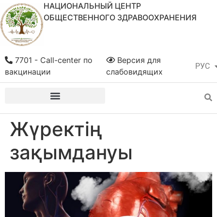
НАЦИОНАЛЬНЫЙ ЦЕНТР
ОБЩЕСТВЕННОГО ЗДРАВООХРАНЕНИЯ
7701 - Call-center по
Версия для
РУС
ҚАЗ
вакцинации
слабовидящих
Жүректің
зақымдануы