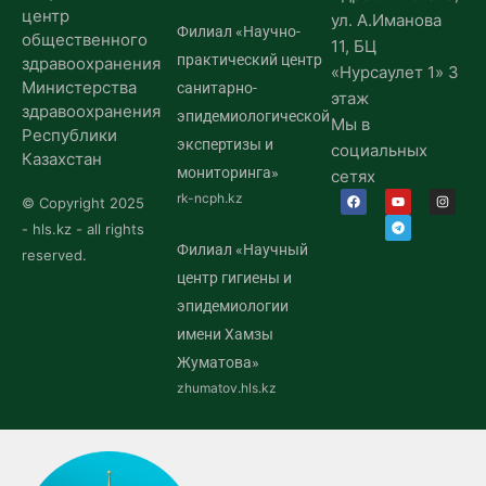
центр
ул. А.Иманова
Филиал «Научно-
общественного
11, БЦ
практический центр
здравоохранения
«Нурсаулет 1» 3
Министерства
санитарно-
этаж
здравоохранения
эпидемиологической
Мы в
Республики
экспертизы и
социальных
Казахстан
мониторинга»
сетях
rk-ncph.kz
© Copyright 2025
- hls.kz - all rights
Филиал «Научный
reserved.
центр гигиены и
эпидемиологии
имени Хамзы
Жуматова»
zhumatov.hls.kz