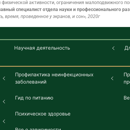
 физической активности, ограничения малоподвижного по
 главный специалист отдела науки и профессионального 
, время, проведенное у экранов, и сон», 2020г
Научная деятельность
Д
Профилактика неинфекционных
Пр
заболеваний
пр
Гид по питанию
Ве
Психическое здоровье
Все о зависимости