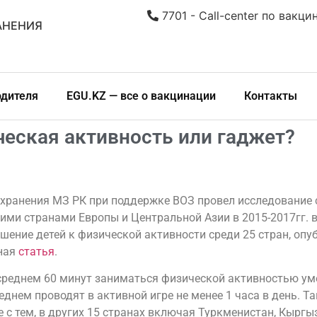
7701 - Call-center по вакци
АНЕНИЯ
одителя
EGU.KZ — все о вакцинации
Контакты
ческая активность или гаджет?
хранения МЗ РК при поддержке ВОЗ провел исследование
гими странами Европы и Центральной Азии в 2015-2017гг. 
шение детей к физической активности среди 25 стран, оп
ная
статья
.
в среднем 60 минут заниматься физической активностью у
среднем проводят в активной игре не менее 1 часа в день. 
те с тем, в других 15 странах включая Туркменистан, Кырг