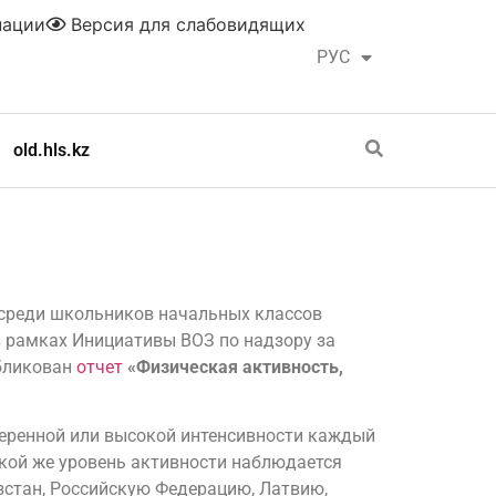
нации
Версия для слабовидящих
РУС
ҚАЗ
old.hls.kz
 среди школьников начальных классов
в рамках Инициативы ВОЗ по надзору за
убликован
отчет
«Физическая активность,
меренной или высокой интенсивности каждый
Такой же уровень активности наблюдается
ызстан, Российскую Федерацию, Латвию,