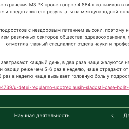
охранения МЗ РК провел опрос 4 864 школьников в во
» и представил его результаты на международной онл
подростков с нездоровым питанием высоки, поэтому 
тием различных секторов общества: здравоохранения, 
 — отметила главный специалист отдела науки и проф
е завтракают каждый день, в два раза чаще жалуются н
и овощи реже чем 5-6 раз в неделю, чаще страдают от
6 раз в неделю чаще вызывает головную боль у подрос
4739/u-detej-regularno-upotreblausih-sladosti-case-boli
Научная деятельность
Д