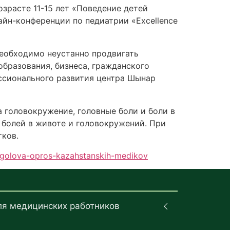
зрасте 11-15 лет «Поведение детей
айн-конференции по педиатрии «Excellence
необходимо неустанно продвигать
образования, бизнеса, гражданского
ессионального развития центра Шынар
а головокружение, головные боли и боли в
 болей в животе и головокружений. При
тков.
t-golova-opros-kazahstanskih-medikov
ля медицинских работников