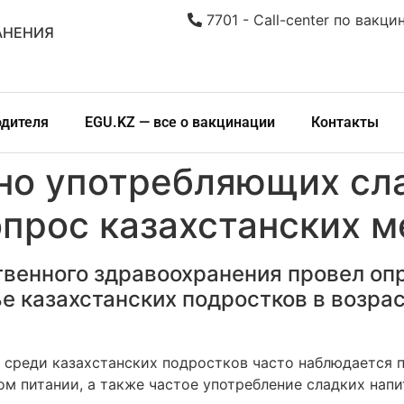
7701 - Call-center по вакци
АНЕНИЯ
одителя
EGU.KZ — все о вакцинации
Контакты
рно употребляющих сл
опрос казахстанских 
венного здравоохранения провел оп
 казахстанских подростков в возрасте
 среди казахстанских подростков часто наблюдается 
м питании, а также частое употребление сладких напи