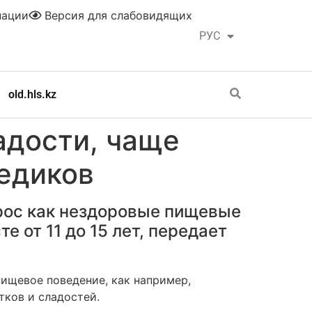
нации
Версия для слабовидящих
РУС
ҚАЗ
old.hls.kz
адости, чаще
медиков
рос как нездоровые пищевые
 от 11 до 15 лет, передает
пищевое поведение, как например,
тков и сладостей.