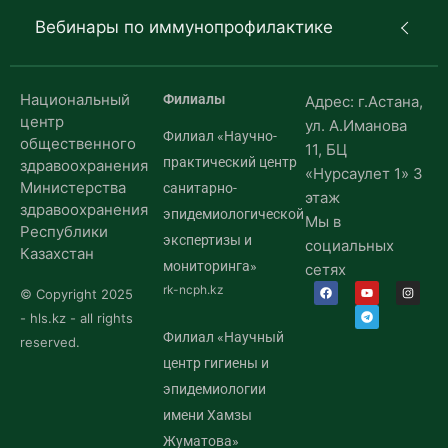
Вебинары по иммунопрофилактике
Национальный
Филиалы
Адрес: г.Астана,
центр
ул. А.Иманова
Филиал «Научно-
общественного
11, БЦ
практический центр
здравоохранения
«Нурсаулет 1» 3
Министерства
санитарно-
этаж
здравоохранения
эпидемиологической
Мы в
Республики
экспертизы и
социальных
Казахстан
мониторинга»
сетях
rk-ncph.kz
© Copyright 2025
- hls.kz - all rights
Филиал «Научный
reserved.
центр гигиены и
эпидемиологии
имени Хамзы
Жуматова»