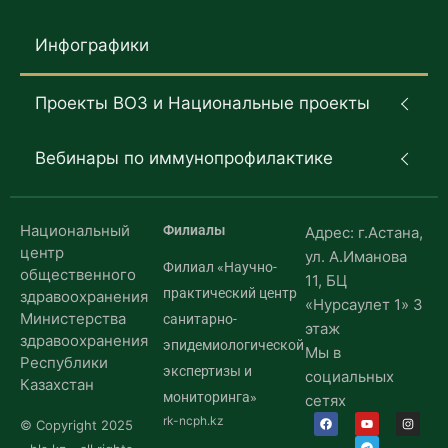
Инфографики
Проекты ВОЗ и Национальные проекты
Вебинары по иммунопрофилактике
Национальный
Филиалы
Адрес: г.Астана,
центр
ул. А.Иманова
Филиал «Научно-
общественного
11, БЦ
практический центр
здравоохранения
«Нурсаулет 1» 3
Министерства
санитарно-
этаж
здравоохранения
эпидемиологической
Мы в
Республики
экспертизы и
социальных
Казахстан
мониторинга»
сетях
rk-ncph.kz
© Copyright 2025