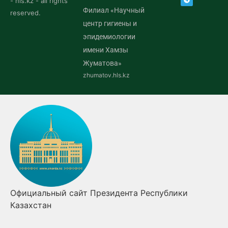
- hls.kz - all rights
Филиал «Научный
reserved.
центр гигиены и
эпидемиологии
имени Хамзы
Жуматова»
zhumatov.hls.kz
Официальный сайт Президента Республики
Казахстан