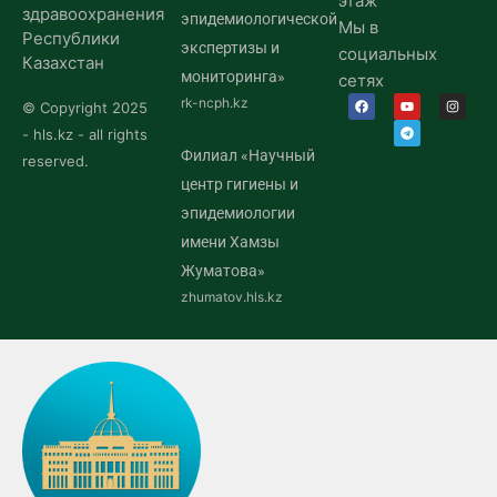
этаж
здравоохранения
эпидемиологической
Мы в
Республики
экспертизы и
социальных
Казахстан
мониторинга»
сетях
rk-ncph.kz
© Copyright 2025
- hls.kz - all rights
Филиал «Научный
reserved.
центр гигиены и
эпидемиологии
имени Хамзы
Жуматова»
zhumatov.hls.kz