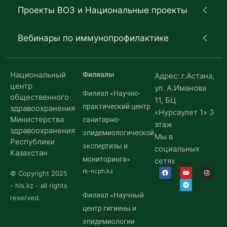
Проекты ВОЗ и Национальные проекты
Вебинары по иммунопрофилактике
Национальный
Филиалы
Адрес: г.Астана,
центр
ул. А.Иманова
Филиал «Научно-
общественного
11, БЦ
практический центр
здравоохранения
«Нурсаулет 1» 3
Министерства
санитарно-
этаж
здравоохранения
эпидемиологической
Мы в
Республики
экспертизы и
социальных
Казахстан
мониторинга»
сетях
rk-ncph.kz
© Copyright 2025
- hls.kz - all rights
Филиал «Научный
reserved.
центр гигиены и
эпидемиологии