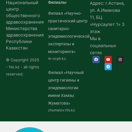
Национальный
Филиалы
Адрес: г.Астана,
центр
ул. А.Иманова
Филиал «Научно-
общественного
11, БЦ
практический центр
здравоохранения
«Нурсаулет 1» 3
Министерства
санитарно-
этаж
здравоохранения
эпидемиологической
Мы в
Республики
экспертизы и
социальных
Казахстан
мониторинга»
сетях
rk-ncph.kz
© Copyright 2025
- hls.kz - all rights
Филиал «Научный
reserved.
центр гигиены и
эпидемиологии
имени Хамзы
Жуматова»
zhumatov.hls.kz