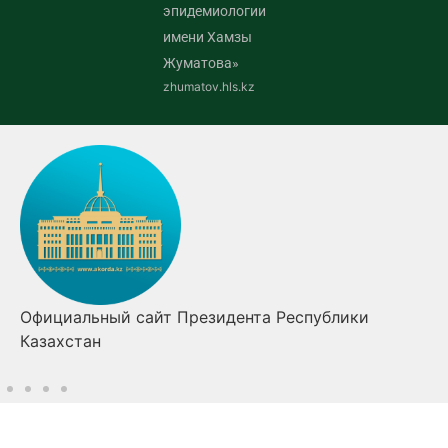
эпидемиологии
имени Хамзы
Жуматова»
zhumatov.hls.kz
спублики
Правительство Республики Казахст