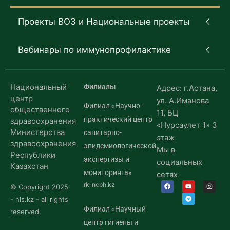
Проекты ВОЗ и Национальные проекты
Вебинары по иммунопрофилактике
Национальный
Филиалы
Адрес: г.Астана,
центр
ул. А.Иманова
Филиал «Научно-
общественного
11, БЦ
практический центр
здравоохранения
«Нурсаулет 1» 3
Министерства
санитарно-
этаж
здравоохранения
эпидемиологической
Мы в
Республики
экспертизы и
социальных
Казахстан
мониторинга»
сетях
rk-ncph.kz
© Copyright 2025
- hls.kz - all rights
Филиал «Научный
reserved.
центр гигиены и