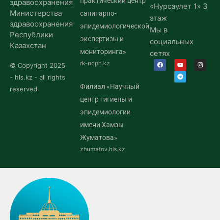
практический центр
здравоохранения
«Нурсаулет 1» 3
Министерства
санитарно-
этаж
здравоохранения
эпидемиологической
Мы в
Республики
экспертизы и
социальных
Казахстан
мониторинга»
сетях
rk-ncph.kz
© Copyright 2025
- hls.kz - all rights
Филиал «Научный
reserved.
центр гигиены и
эпидемиологии
имени Хамзы
Жуматова»
zhumatov.hls.kz