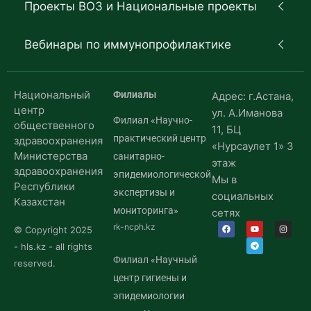
Проекты ВОЗ и Национальные проекты
Вебинары по иммунопрофилактике
Национальный
Филиалы
Адрес: г.Астана,
центр
ул. А.Иманова
Филиал «Научно-
общественного
11, БЦ
практический центр
здравоохранения
«Нурсаулет 1» 3
Министерства
санитарно-
этаж
здравоохранения
эпидемиологической
Мы в
Республики
экспертизы и
социальных
Казахстан
мониторинга»
сетях
rk-ncph.kz
© Copyright 2025
- hls.kz - all rights
Филиал «Научный
reserved.
центр гигиены и
эпидемиологии