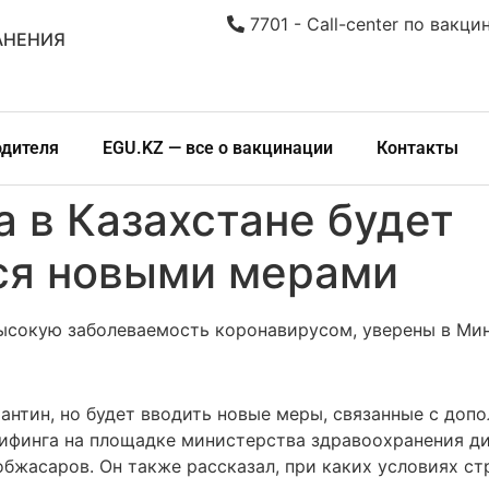
7701 - Call-center по вакци
АНЕНИЯ
одителя
EGU.KZ — все о вакцинации
Контакты
а в Казахстане будет
ся новыми мерами
ысокую заболеваемость коронавирусом, уверены в Ми
рантин, но будет вводить новые меры, связанные с до
брифинга на площадке министерства здравоохранения д
жасаров. Он также рассказал, при каких условиях ст