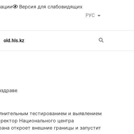
нации
Версия для слабовидящих
РУС
ҚАЗ
old.hls.kz
нздраве
полнительным тестированием и выявлением
иректор Национального центра
рана откроет внешние границы и запустит