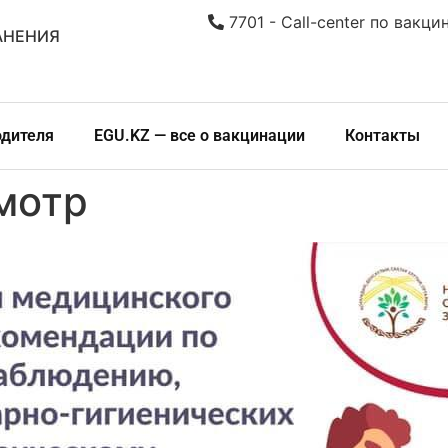
7701 - Call-center по вакци
АНЕНИЯ
одителя
EGU.KZ — все о вакцинации
Контакты
мотр