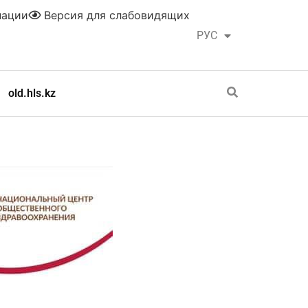
нации
Версия для слабовидящих
РУС
ҚАЗ
old.hls.kz